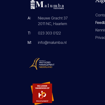
Alg
Cont
A:
Nieuwe Gracht 37
Feedb
2011 NC, Haarlem
Kenni
T:
023 303 0122
Priva
M:
info@malumba.nl