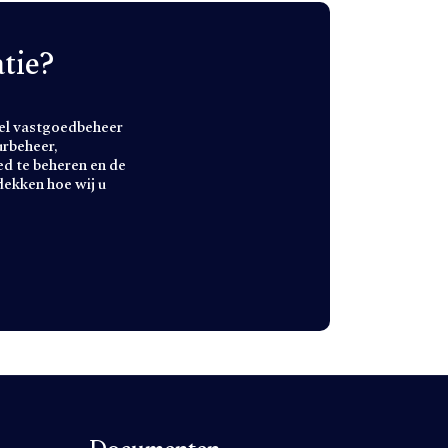
tie?
eel vastgoedbeheer
urbeheer,
d te beheren en de
ekken hoe wij u