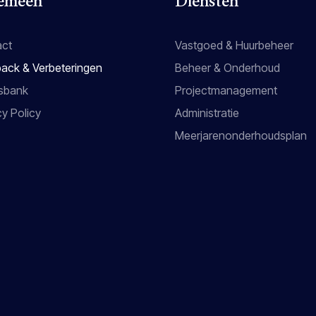
emeen
Diensten
act
Vastgoed & Huurbeheer
ack & Verbeteringen
Beheer & Onderhoud
sbank
Projectmanagement
cy Policy
Administratie
Meerjarenonderhoudsplan